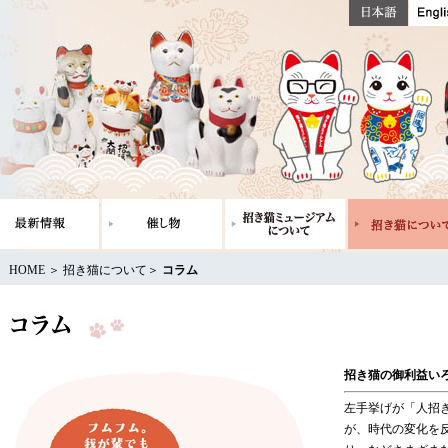
HOME
＞
招き猫について
＞
コラム
招き猫の御利益い
左手挙げが「人招
が、時代の変化を