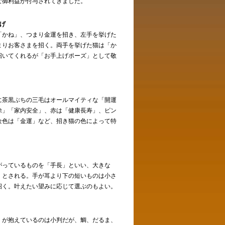
な御利益が付与されてきました。
げ
「かね」、つまり金運を招き、左手を挙げた
まりお客さまを招く。両手を挙げた猫は「か
招いてくれるが「お手上げポーズ」として敬
。
に茶黒ぶちの三毛はオールマイティな「開運
除」「家内安全」、赤は「健康長寿」、ピン
金色は「金運」など、招き猫の色によって特
がっているものを「手長」といい、大きな
くとされる。手が耳より下の短いものは小さ
招く。叶えたい望みに応じて選ぶのもよい。
」が抱えているのは小判だが、鯛、だるま、