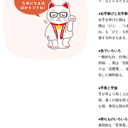
り」などさまざま
●右手挙げと左手挙
右手を挙げた猫は
猫は「ひと」、つ
ね」も「ひと」も
遠する向きもある
●色でいろいろ
一般的な白、白地
招福」。黒は「厄
クは「恋愛運」、
化した御利益も。
●手長と手短
手が耳より高く上
福、遠くの福を招
な福、身近な福を
●持ちものいろいろ
典型的な「常滑系