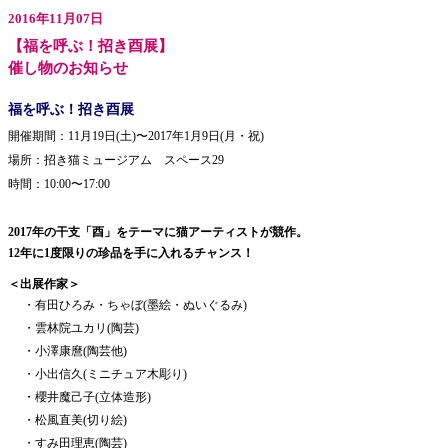
2016年11月07日
【福を呼ぶ！招き酉展】
催し物のお知らせ
福を呼ぶ！招き酉展
開催期間：11月19日(土)〜2017年1月9日(月・祝)
場所：招き猫ミュージアム スペース29
時間：10:00〜17:00
2017年の干支「酉」をテーマに猫アーティストが競作。
12年に1度限りの珍品を手に入れるチャンス！
＜出展作家＞
・有田ひろみ・ちゃぼ(墨絵・ぬいぐるみ)
・雲林院ユカリ(陶芸)
・小澤康麿(陶芸他)
・小出信久(ミニチュア木彫り)
・櫻井魔己子(立体造形)
・松風直美(切り絵)
・すみ田理恵(陶芸)