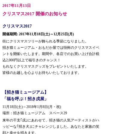
2017年11月13日
クリスマス2017 開催のお知らせ
クリスマス2017
開催期間: 2017年11月18日(土)～12月25日(月)
街にクリスマスツリーが飾られる季節になりました。
招き猫ミュージアム・おもだか屋では恒例のクリスマスイベ
ントを開催いたします。期間中、各店でのお買い上げ合計税
込2,000円以上で福引きのチャンス！
もれなくクリスマスグッズをプレゼントいたします。
皆様のお越しを心よりお待ちいたしております。
【招き猫ミュージアム】
「福を呼ぶ！招き戌展」
11月18日(土)～2018年1月8日(月・祝)
場所：招き猫ミュージアム スペース29
来年の干支｢戌｣にあわせて、招き猫の人気アーティストがハ
ッピーな｢招き犬｣にチャレンジしました。あなたと家族の笑
顔と幸せを招きます。