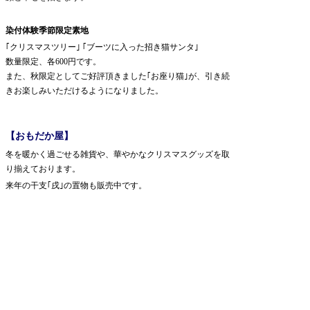
染付体験季節限定素地
｢クリスマスツリー｣ ｢ブーツに入った招き猫サンタ｣
数量限定、各600円です。
また、秋限定としてご好評頂きました｢お座り猫｣が、引き続
きお楽しみいただけるようになりました。
【おもだか屋】
冬を暖かく過ごせる雑貨や、華やかなクリスマスグッズを取
り揃えております。
来年の干支｢戌｣の置物も販売中です。