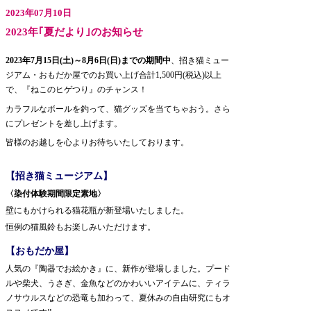
2023年07月10日
2023年｢夏だより｣のお知らせ
2023年7月15日(土)～8月6日(日)までの期間中
、招き猫ミュー
ジアム・おもだか屋でのお買い上げ合計1,500円(税込)以上
で、『ねこのヒゲつり』のチャンス！
カラフルなボールを釣って、猫グッズを当てちゃおう。さら
にプレゼントを差し上げます。
皆様のお越しを心よりお待ちいたしております。
【招き猫ミュージアム】
〈染付体験期間限定素地〉
壁にもかけられる猫花瓶が新登場いたしました。
恒例の猫風鈴もお楽しみいただけます。
【おもだか屋】
人気の『陶器でお絵かき』に、新作が登場しました。プード
ルや柴犬、うさぎ、金魚などのかわいいアイテムに、ティラ
ノサウルスなどの恐竜も加わって、夏休みの自由研究にもオ