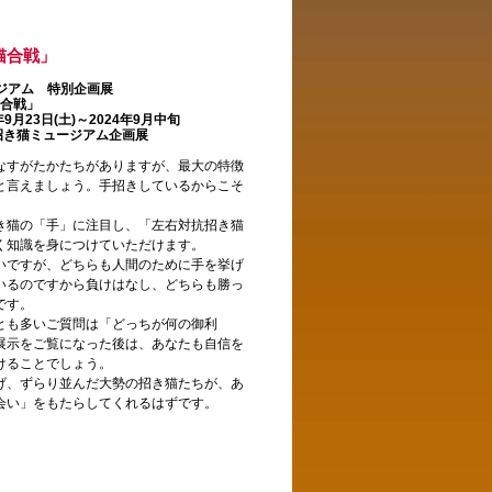
猫合戦」
ジアム 特別企画展
合戦」
9月23日(土)～2024年9月中旬
招き猫ミュージアム企画展
なすがたかたちがありますが、最大の特徴
と言えましょう。手招きしているからこそ
き猫の「手」に注目し、「左右対抗招き猫
く知識を身につけていただけます。
いですが、どちらも人間のために手を挙げ
いるのですから負けはなし、どちらも勝っ
です。
とも多いご質問は「どっちが何の御利
展示をご覧になった後は、あなたも自信を
けることでしょう。
げ、ずらり並んだ大勢の招き猫たちが、あ
会い」をもたらしてくれるはずです。