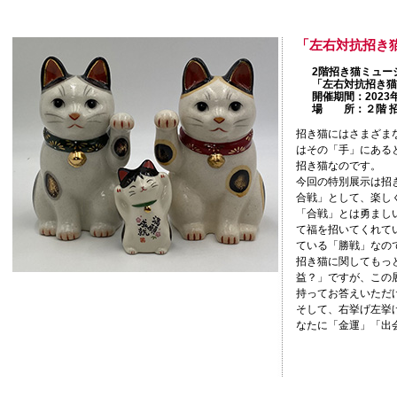
「左右対抗招き
2階招き猫ミュー
「左右対抗招き猫
開催期間：2023年
場 所：２階 
招き猫にはさまざま
はその「手」にある
招き猫なのです。
今回の特別展示は招
合戦」として、楽し
「合戦」とは勇まし
て福を招いてくれて
ている「勝戦」なの
招き猫に関してもっ
益？」ですが、この
持ってお答えいただ
そして、右挙げ左挙
なたに「金運」「出